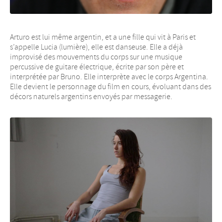
Arturo est lui même argentin, et a une fille qui vit à Paris et
s’appelle Lucia (lumière), elle est danseuse. Elle a déjà
improvisé des mouvements du corps sur une musique
percussive de guitare électrique, écrite par son père et
interprétée par Bruno. Elle interprète avec le corps Argentina.
Elle devient le personnage du film en cours, évoluant dans des
décors naturels argentins envoyés par messagerie.