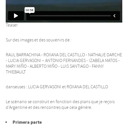
Teaser
Sur des images et des souvenirs de :
RAUL BARRACHINA - ROXANA DEL CASTILLO - NATHALIE DARCHE
- LUCIA GERVASONI – ANTONIO FERNANDES - IZABELA MATOS -
MARY MIÑO - ALBERTO MIÑO - LUIS SANTIAGO - FANNY
THIEBAULT
danseuses : LUCIA GERVASONI et ROXANA DEL CASTILLO
Le scénario se construit en fonction des plans que je reçois
d’Argentine et des rencontres que cela génère.
Primera parte